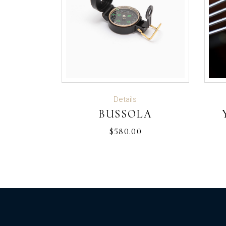
ADD TO CART
Details
BUSSOLA
$
580.00