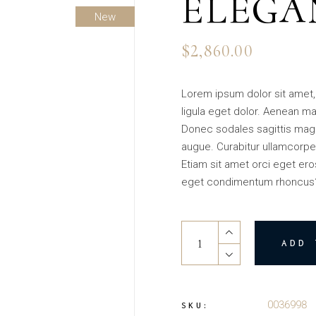
ELEGA
New
$
2,860.00
Lorem ipsum dolor sit amet
ligula eget dolor. Aenean 
Donec sodales sagittis magn
augue. Curabitur ullamcorper
Etiam sit amet orci eget er
eget condimentum rhoncus
ADD 
0036998
SKU: