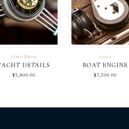
ADD TO CART
ADD TO CART
Grand Marina
Luxory
YACHT DETAILS
BOAT ENGINE
$
5,800.00
$
7,500.00