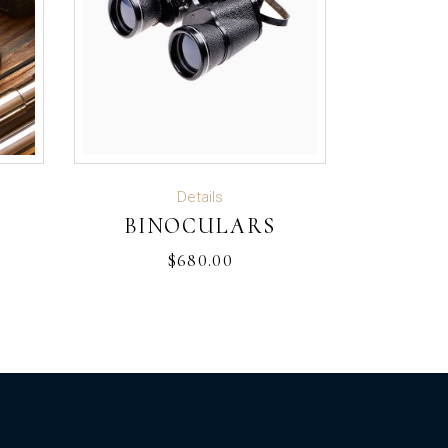
ADD TO CART
Details
BINOCULARS
$
680.00