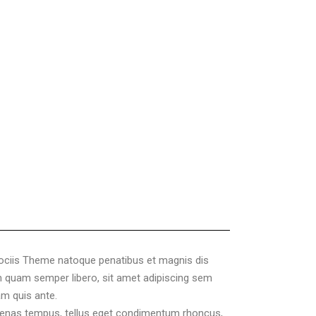
ociis Theme natoque penatibus et magnis dis
 quam semper libero, sit amet adipiscing sem
am quis ante.
cenas tempus, tellus eget condimentum rhoncus,