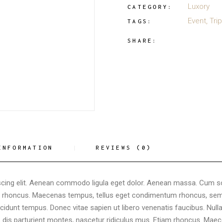
Luxory
CATEGORY:
Event
,
Trip
TAGS:
SHARE:
INFORMATION
REVIEWS (0)
scing elit. Aenean commodo ligula eget dolor. Aenean massa. Cum s
am rhoncus. Maecenas tempus, tellus eget condimentum rhoncus, sem
idunt tempus. Donec vitae sapien ut libero venenatis faucibus. Null
dis parturient montes, nascetur ridiculus mus. Etiam rhoncus. Mae