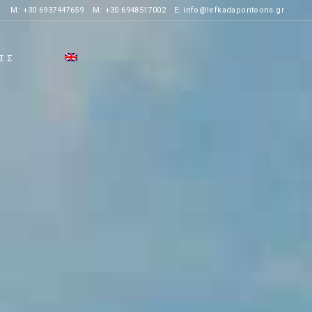
M:
+30 6937447659
M:
+30 6948517002
E:
info@lefkadapontoons.gr
ΙΣ