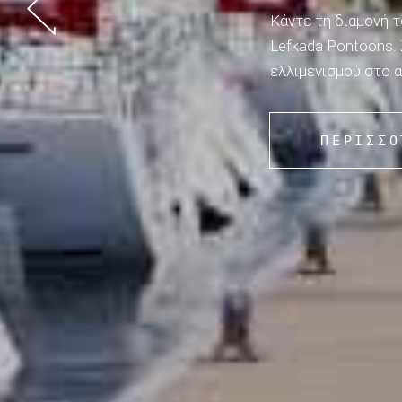
Κάντε τη διαμονή τ
Lefkada Pontoons. 
ελλιμενισμού στο 
ΠΕΡΙΣΣΌ