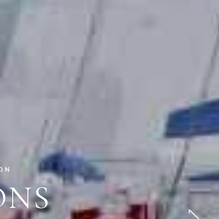
ΦΏΝ
ONS